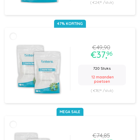
(
€24,
/stuk)
96
47% KORTING
€49,
90
€37,
96
720 Stuks
12 maanden
poetsen
(
€18,
/stuk)
98
MEGA SALE
€74,
85