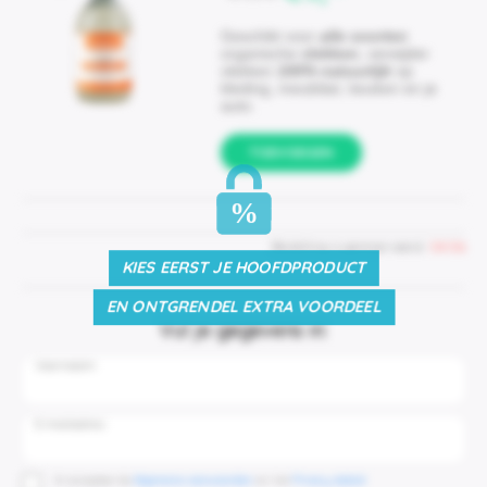
Geschikt voor
alle soorten
organische
vlekken
, verwijder
vlekken
100% natuurlijk
op
kleding, meubilair, keuken en je
auto.
TOEVOEGEN
%
Bestelling is gereserveerd:
04:55
KIES EERST JE HOOFDPRODUCT
EN ONTGRENDEL EXTRA VOORDEEL
Vul je gegevens in:
Voornaam
E-mailadres
Ik accepteer de
Algemene voorwaarden
en het
Privacy beleid