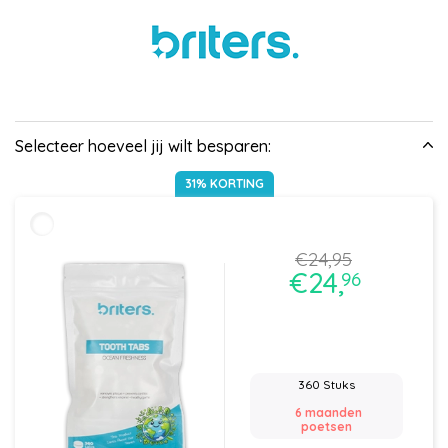
Selecteer hoeveel jij wilt besparen
:
31% KORTING
€24,
95
€24,
96
360 Stuks
6 maanden
poetsen