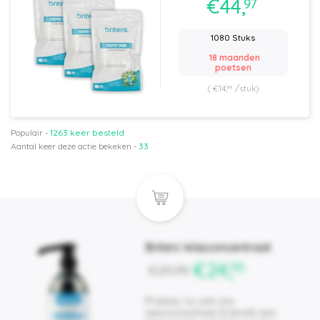
€44,
97
1080 Stuks
18 maanden
poetsen
(
€14,
/stuk)
99
Populair -
1263 keer besteld
Aantal keer deze actie bekeken -
33
Briters Wasconcentraat
€24,
95
€29,
95
Probeer nu ook ons
wasconcentraat & bereik een