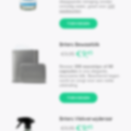
diepgaande reiniging zonder
onnodig water, goed voor
100
wasbeurten
.
TOEVOEGEN
Briters Bewaarblik
€9,
45
€9,
95
Bewaar
200 wasstrips of 80
capsules
in ons elegante,
duurzame blik. Beschermt tegen
vocht en zorgt voor een nette
uitstraling.
TOEVOEGEN
Briters Vlekverwijderaar
€9,
45
€9,
95